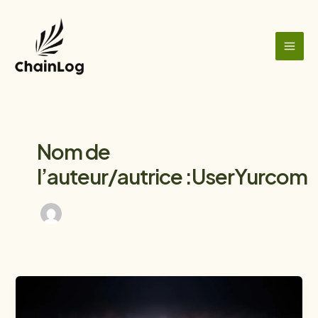
Aller
MAI
au
ME
contenu
Nom de
l’auteur/autrice :UserYurcom